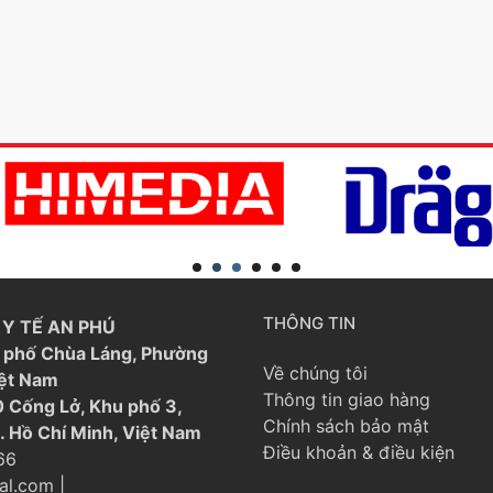
THÔNG TIN
Y TẾ AN PHÚ
21 phố Chùa Láng, Phường
Về chúng tôi
iệt Nam
Thông tin giao hàng
 Cống Lở, Khu phố 3,
Chính sách bảo mật
. Hồ Chí Minh, Việt Nam
Điều khoản & điều kiện
66
al.com
|