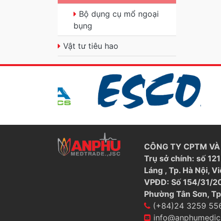
Bộ dụng cụ mổ ngoại
bụng
Vật tư tiêu hao
CÔNG TY CPTM VÀ 
Trụ sở chính: số 1
Láng , Tp. Hà Nội, V
VPĐD: Số 154/31/20
Phường Tân Sơn, Tp
(+84)24 3259 55
info@anphumedic