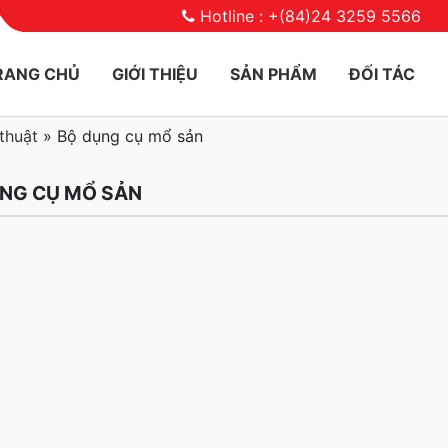
Hotline : +(84)24 3259 5566
RANG CHỦ
GIỚI THIỆU
SẢN PHẨM
ĐỐI TÁC
thuật
»
Bộ dụng cụ mổ sản
NG CỤ MỔ SẢN