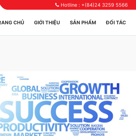
Hotline : +(84)24 3259 5566
RANG CHỦ
GIỚI THIỆU
SẢN PHẨM
ĐỐI TÁC