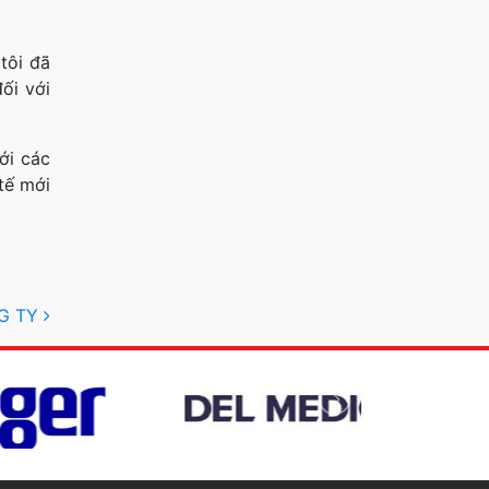
tôi đã
ối với
ới các
tế mới
NG TY