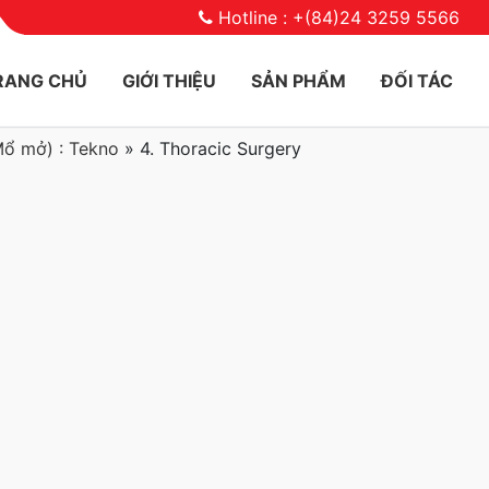
Hotline : +(84)24 3259 5566
RANG CHỦ
GIỚI THIỆU
SẢN PHẨM
ĐỐI TÁC
Mổ mở) : Tekno
»
4. Thoracic Surgery