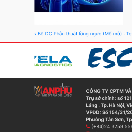
Post navigation
Bộ DC Phẫu thuật lồng ngực (Mổ mở) : T
CÔNG TY CPTM VÀ 
Trụ sở chính: số 1
Láng , Tp. Hà Nội, V
VPĐD: Số 154/31/20
Phường Tân Sơn, Tp
(+84)24 3259 55