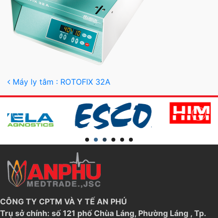
Post navigation
Máy ly tâm : ROTOFIX 32A
CÔNG TY CPTM VÀ Y TẾ AN PHÚ
Trụ sở chính: số 121 phố Chùa Láng, Phường Láng , Tp.