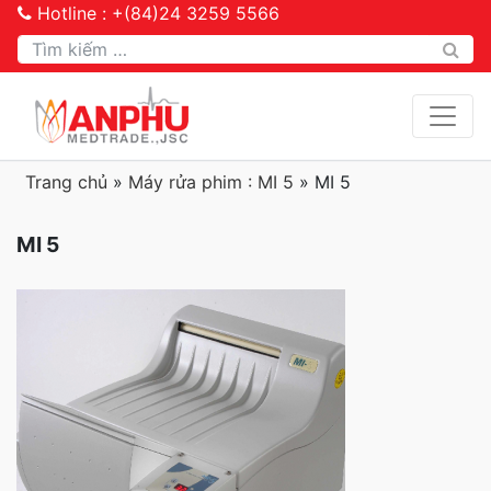
Hotline : +(84)24 3259 5566
Tìm kiếm
Trang chủ
»
Máy rửa phim : MI 5
»
MI 5
MI 5