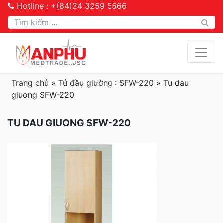
Hotline : +(84)24 3259 5566
Tìm kiếm
Trang chủ
»
Tủ đầu giường : SFW-220
»
Tu dau
giuong SFW-220
TU DAU GIUONG SFW-220