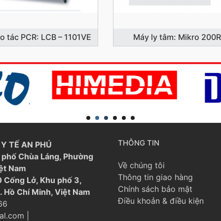
ao tác PCR: LCB – 1101VE
Máy ly tâm: Mikro 200R
THÔNG TIN
Y TẾ AN PHÚ
21 phố Chùa Láng, Phường
Về chúng tôi
iệt Nam
Thông tin giao hàng
 Cống Lở, Khu phố 3,
Chính sách bảo mật
. Hồ Chí Minh, Việt Nam
Điều khoản & điều kiện
66
al.com
|