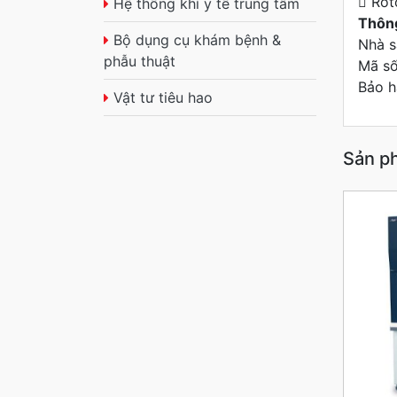
 Rot
Hệ thống khí y tế trung tâm
Thông
Bộ dụng cụ khám bệnh &
Nhà s
phẫu thuật
Mã số
Bảo h
Vật tư tiêu hao
Sản p