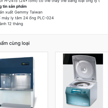
or H-2415 (24x15ml) có thể thay thế bằng loại ống ly t
 tin sản phẩm
ản xuất Gemmy Taiwan
 máy ly tâm 24 ống PLC-024
ành 12 tháng
hẩm cùng loại