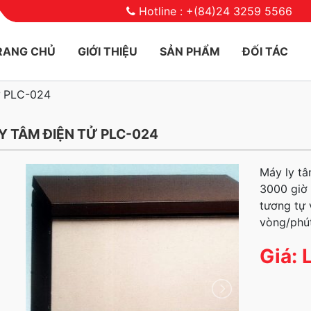
Hotline : +(84)24 3259 5566
RANG CHỦ
GIỚI THIỆU
SẢN PHẨM
ĐỐI TÁC
ử PLC-024
Y TÂM ĐIỆN TỬ PLC-024
Máy ly tâ
3000 giờ
tương tự 
vòng/phút
Giá: 