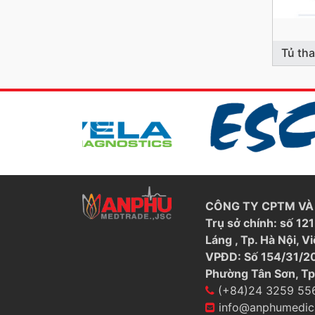
Tủ th
CÔNG TY CPTM VÀ 
Trụ sở chính: số 1
Láng , Tp. Hà Nội, V
VPĐD: Số 154/31/20
Phường Tân Sơn, Tp
(+84)24 3259 55
info@anphumedic