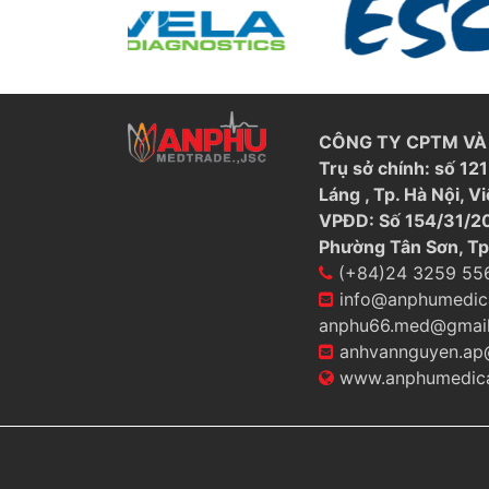
CÔNG TY CPTM VÀ 
Trụ sở chính: số 1
Láng , Tp. Hà Nội, V
VPĐD: Số 154/31/20
Phường Tân Sơn, Tp
(+84)24 3259 55
info@anphumedic
anphu66.med@gmai
anhvannguyen.ap
www.anphumedica