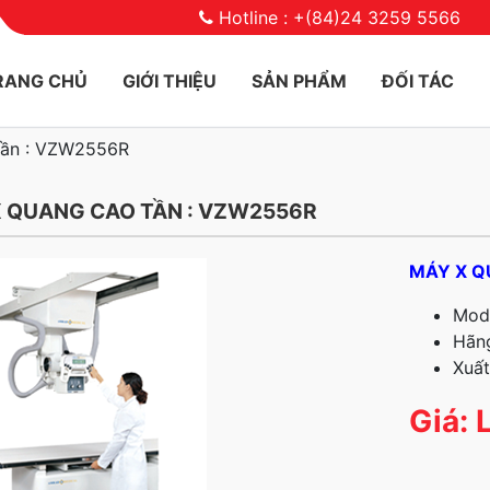
Hotline : +(84)24 3259 5566
RANG CHỦ
GIỚI THIỆU
SẢN PHẨM
ĐỐI TÁC
tần : VZW2556R
 QUANG CAO TẦN : VZW2556R
MÁY X Q
Mod
Hãng
Xuất
Giá: 