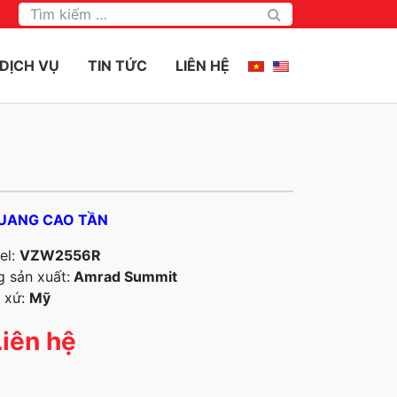
Tìm kiếm
DỊCH VỤ
TIN TỨC
LIÊN HỆ
UANG CAO TẦN
el:
VZW2556R
 sản xuất:
Amrad Summit
 xứ:
Mỹ
Liên hệ