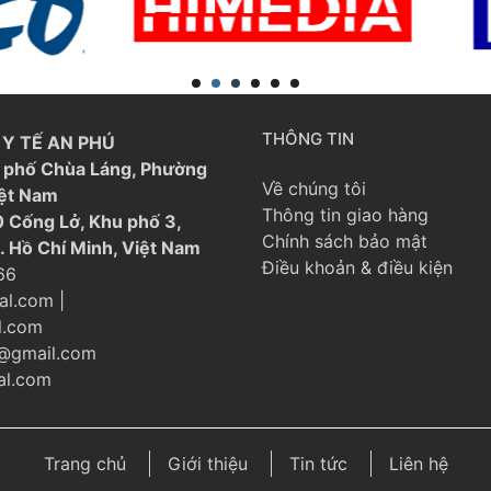
THÔNG TIN
Y TẾ AN PHÚ
21 phố Chùa Láng, Phường
Về chúng tôi
iệt Nam
Thông tin giao hàng
 Cống Lở, Khu phố 3,
Chính sách bảo mật
. Hồ Chí Minh, Việt Nam
Điều khoản & điều kiện
66
al.com
|
l.com
@gmail.com
l.com
Trang chủ
Giới thiệu
Tin tức
Liên hệ