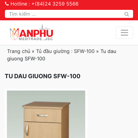
Hotline : +(84)24 3259 5566
Tìm kiếm
Trang chủ
»
Tủ đầu giường : SFW-100
»
Tu dau
giuong SFW-100
TU DAU GIUONG SFW-100